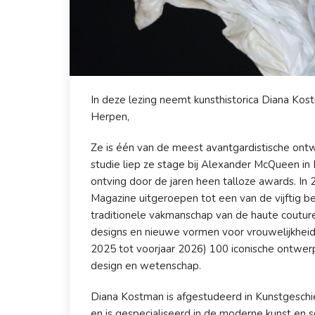
In deze lezing neemt kunsthistorica Diana Kos
Herpen,
Ze is één van de meest avantgardistische ontwe
studie liep ze stage bij Alexander McQueen in
ontving door de jaren heen talloze awards. I
Magazine uitgeroepen tot een van de vijftig be
traditionele vakmanschap van de haute coutur
designs en nieuwe vormen voor vrouwelijkheid
2025 tot voorjaar 2026) 100 iconische ontwer
design en wetenschap.
Diana Kostman is afgestudeerd in Kunstgesc
en is gespecialiseerd in de moderne kunst en s