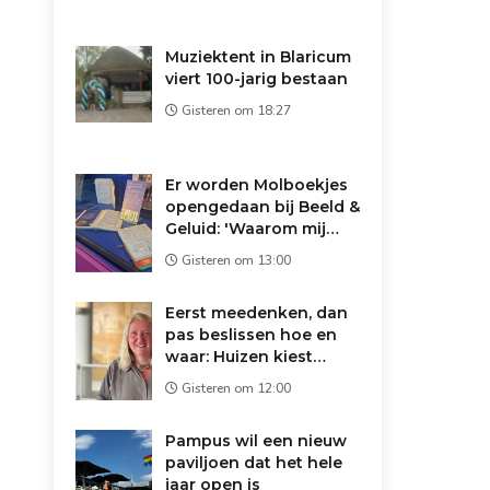
Muziektent in Blaricum
viert 100-jarig bestaan
Gisteren om 18:27
Er worden Molboekjes
opengedaan bij Beeld &
Geluid: 'Waarom mij
vertrouwen?'
Gisteren om 13:00
Eerst meedenken, dan
pas beslissen hoe en
waar: Huizen kiest
andere route voor
Gisteren om 12:00
asielopvang
Pampus wil een nieuw
paviljoen dat het hele
jaar open is