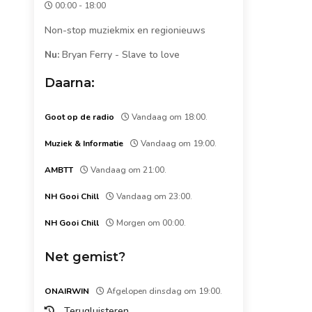
00:00 - 18:00
Non-stop muziekmix en regionieuws
Nu:
Bryan Ferry
-
Slave to love
Daarna:
Goot op de radio
Vandaag om 18:00.
Muziek & Informatie
Vandaag om 19:00.
AMBTT
Vandaag om 21:00.
NH Gooi Chill
Vandaag om 23:00.
NH Gooi Chill
Morgen om 00:00.
Net gemist?
ONAIRWIN
Afgelopen dinsdag om 19:00.
Terugluisteren