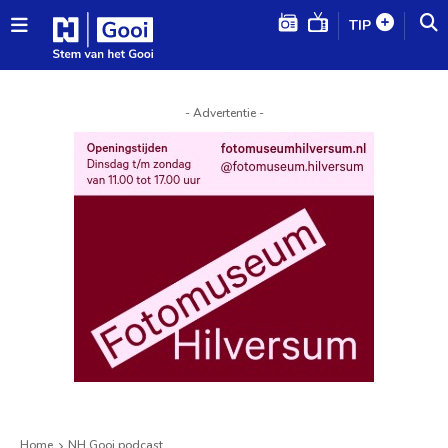
TIP
- Advertentie -
Home
NH Gooi podcast