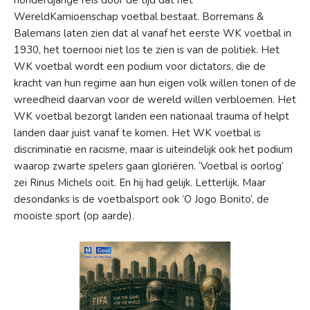
honderdjarige reis door de tijd dat het
WereldKamioenschap voetbal bestaat. Borremans &
Balemans laten zien dat al vanaf het eerste WK voetbal in
1930,
he
t toernooi
niet los te zien is van de politiek. Het
WK voetbal wordt een podium voor dictators, die de
kracht van hun regime aan hun eigen volk willen tonen of de
wreedheid daarvan
voor
de wereld willen verbloemen. Het
WK voetbal bezorgt landen een nationaal trauma of helpt
landen daar juist
vanaf te komen. Het WK voetbal is
discriminatie en racisme, maar is uiteindelijk ook het podium
waarop zwarte spelers gaan gloriëren. ‘Voetbal is oorlog’
zei Rinus Michels ooit. En hij had gelijk. Letterlijk. Maar
desondanks is
de voetbalsport ook ‘O Jogo Bonito’, de
mooiste sport (op aarde).