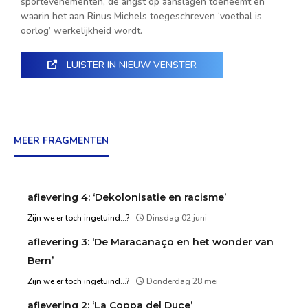
sportevenementen, de angst op aanslagen toeneemt en
waarin het aan Rinus Michels toegeschreven ‘voetbal is
oorlog’ werkelijkheid wordt.
LUISTER IN NIEUW VENSTER
MEER FRAGMENTEN
aflevering 4: ‘Dekolonisatie en racisme’
Zijn we er toch ingetuind...?
Dinsdag 02 juni
aflevering 3: ‘De Maracanaço en het wonder van
Bern’
Zijn we er toch ingetuind...?
Donderdag 28 mei
aflevering 2: ‘La Coppa del Duce’