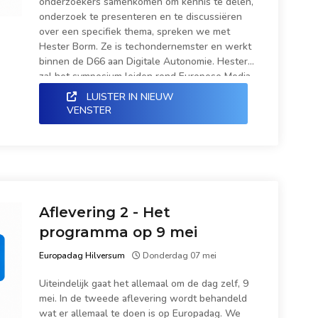
onderzoekers samenkomen om kennis te delen,
onderzoek te presenteren en te discussiëren
over een specifiek thema, spreken we met
Hester Borm. Ze is techondernemster en werkt
binnen de D66 aan Digitale Autonomie. Hester
zal het symposium leiden rond Europese Media
Autonomie. Het gesprek met Hester vormt
LUISTER IN NIEUW
aflevering drie van de podcast.
VENSTER
Aflevering 2 - Het
programma op 9 mei
Europadag Hilversum
Donderdag 07 mei
Uiteindelijk gaat het allemaal om de dag zelf, 9
mei. In de tweede aflevering wordt behandeld
wat er allemaal te doen is op Europadag. We