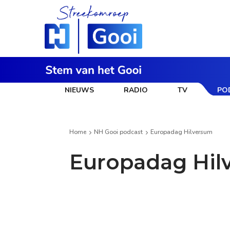
NIEUWS
RADIO
TV
PO
Home
NH Gooi podcast
Europadag Hilversum
Europadag Hil