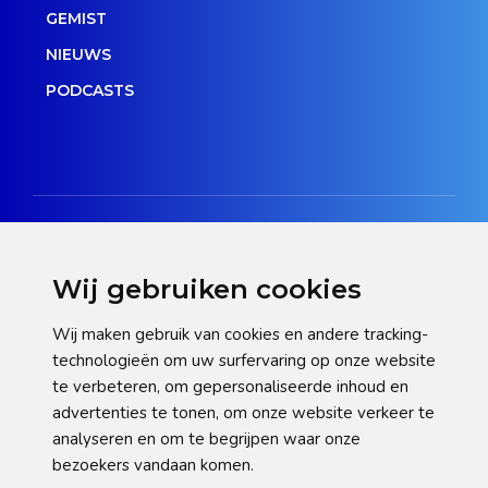
GEMIST
NIEUWS
PODCASTS
Wij gebruiken cookies
Disclaimer
Wij maken gebruik van cookies en andere tracking-
technologieën om uw surfervaring op onze website
Privacy verklaring
te verbeteren, om gepersonaliseerde inhoud en
Cookie statement
advertenties te tonen, om onze website verkeer te
analyseren en om te begrijpen waar onze
Pas hier uw cookie-instellingen aan
bezoekers vandaan komen.