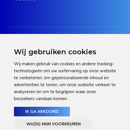
Wij gebruiken cookies
Disclaimer
Wij maken gebruik van cookies en andere tracking-
technologieën om uw surfervaring op onze website
Privacy verklaring
te verbeteren, om gepersonaliseerde inhoud en
Cookie statement
advertenties te tonen, om onze website verkeer te
analyseren en om te begrijpen waar onze
Pas hier uw cookie-instellingen aan
bezoekers vandaan komen.
IK GA AKKOORD
WIJZIG MIJN VOORKEUREN