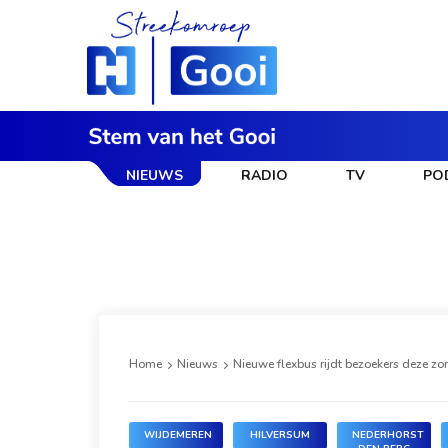
NIEUWS
RADIO
TV
PO
Home
Nieuws
Nieuwe flexbus rijdt bezoekers deze z
WIJDEMEREN
HILVERSUM
NEDERHORST