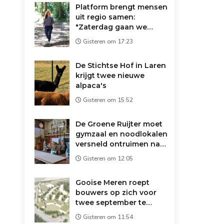
Platform brengt mensen
uit regio samen:
"Zaterdag gaan we
koffie drinken op de
Gisteren om 17:23
markt"
De Stichtse Hof in Laren
krijgt twee nieuwe
alpaca's
Gisteren om 15:52
De Groene Ruijter moet
gymzaal en noodlokalen
versneld ontruimen na
brandveiligheidsonderzoek
Gisteren om 12:05
Gooise Meren roept
bouwers op zich voor
twee september te
melden
Gisteren om 11:54