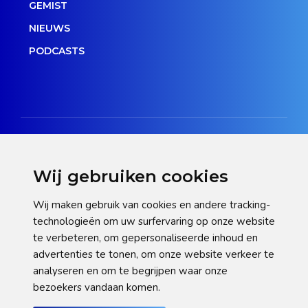
GEMIST
NIEUWS
PODCASTS
Wij gebruiken cookies
Disclaimer
Wij maken gebruik van cookies en andere tracking-
technologieën om uw surfervaring op onze website
Privacy verklaring
te verbeteren, om gepersonaliseerde inhoud en
Cookie statement
advertenties te tonen, om onze website verkeer te
analyseren en om te begrijpen waar onze
Pas hier uw cookie-instellingen aan
bezoekers vandaan komen.