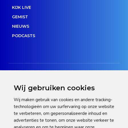
KIJK LIVE
GEMIST
NIEUWS
PODCASTS
Wij gebruiken cookies
Disclaimer
Wij maken gebruik van cookies en andere tracking-
technologieën om uw surfervaring op onze website
Privacy verklaring
te verbeteren, om gepersonaliseerde inhoud en
Cookie statement
advertenties te tonen, om onze website verkeer te
analyseren en om te begrijpen waar onze