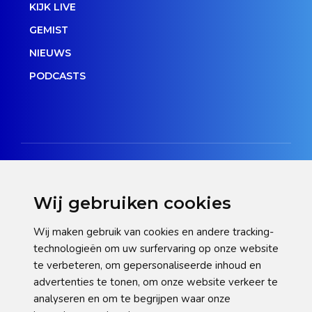
KIJK LIVE
GEMIST
NIEUWS
PODCASTS
Wij gebruiken cookies
Disclaimer
Wij maken gebruik van cookies en andere tracking-
technologieën om uw surfervaring op onze website
Privacy verklaring
te verbeteren, om gepersonaliseerde inhoud en
Cookie statement
advertenties te tonen, om onze website verkeer te
analyseren en om te begrijpen waar onze
Pas hier uw cookie-instellingen aan