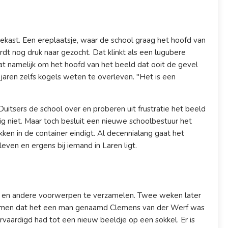
inekast. Een ereplaatsje, waar de school graag het hoofd van
rdt nog druk naar gezocht. Dat klinkt als een lugubere
at namelijk om het hoofd van het beeld dat ooit de gevel
jaren zelfs kogels weten te overleven. "Het is een
tsers de school over en proberen uit frustratie het beeld
kig niet. Maar toch besluit een nieuwe schoolbestuur het
kken in de container eindigt. Al decennialang gaat het
ven en ergens bij iemand in Laren ligt.
 en andere voorwerpen te verzamelen. Twee weken later
 gekomen dat het een man genaamd Clemens van der Werf was
ervaardigd had tot een nieuw beeldje op een sokkel. Er is