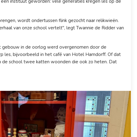
 een instituut geworden: vele generaties kregen les op de
rengen, wordt ondertussen flink gezocht naar relikwieën.
verhaal van onze school vertelt", legt Twannie de Ridder van
 het gebouw in de oorlog werd overgenomen door de
rp les, bijvoorbeeld in het café van Hotel Hamdorff. Of dat
 in de school twee katten woonden die ook zo heten. Dat