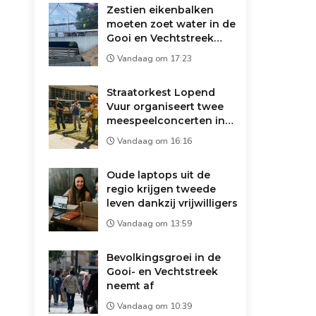
Zestien eikenbalken
moeten zoet water in de
Gooi en Vechtstreek
redden: 'Droger dan
Vandaag om 17:23
1947'
Straatorkest Lopend
Vuur organiseert twee
meespeelconcerten in
Wijdemeren
Vandaag om 16:16
Oude laptops uit de
regio krijgen tweede
leven dankzij vrijwilligers
Vandaag om 13:59
Bevolkingsgroei in de
Gooi- en Vechtstreek
neemt af
Vandaag om 10:39