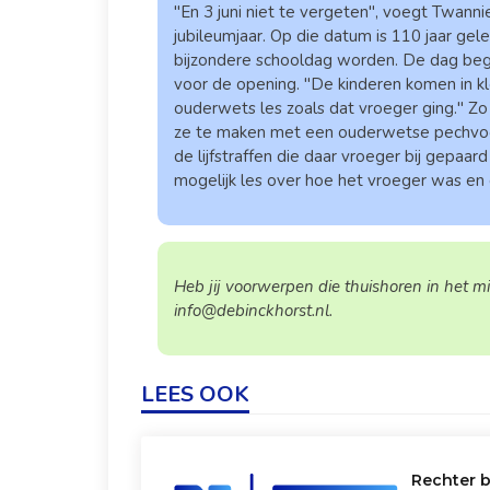
"En 3 juni niet te vergeten", voegt Twanni
jubileumjaar. Op die datum is 110 jaar gel
bijzondere schooldag worden. De dag begint
voor de opening. "De kinderen komen in kl
ouderwets les zoals dat vroeger ging." Zo
ze te maken met een ouderwetse pechvoge
de lijfstraffen die daar vroeger bij gepaar
mogelijk les over hoe het vroeger was en 
Heb jij voorwerpen die thuishoren in het m
info@debinckhorst.nl.
LEES OOK
Rechter b