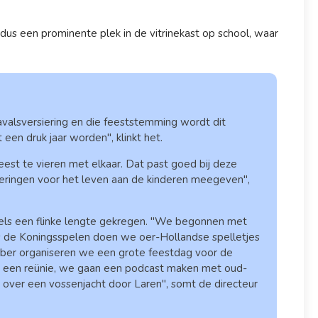
t dus een prominente plek in de vitrinekast op school, waar
valsversiering en die feeststemming wordt dit
 een druk jaar worden", klinkt het.
st te vieren met elkaar. Dat past goed bij deze
eringen voor het leven aan de kinderen meegeven",
ddels een flinke lengte gekregen. "We begonnen met
s de Koningsspelen doen we oer-Hollandse spelletjes
ember organiseren we een grote feestdag voor de
fs een reünie, we gaan een podcast maken met oud-
n over een vossenjacht door Laren", somt de directeur