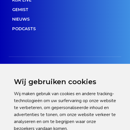
KIJK LIVE
GEMIST
NIEUWS
PODCASTS
Wij gebruiken cookies
Disclaimer
Wij maken gebruik van cookies en andere tracking-
technologieën om uw surfervaring op onze website
Privacy verklaring
te verbeteren, om gepersonaliseerde inhoud en
Cookie statement
advertenties te tonen, om onze website verkeer te
analyseren en om te begrijpen waar onze
Pas hier uw cookie-instellingen aan
bezoekers vandaan komen.