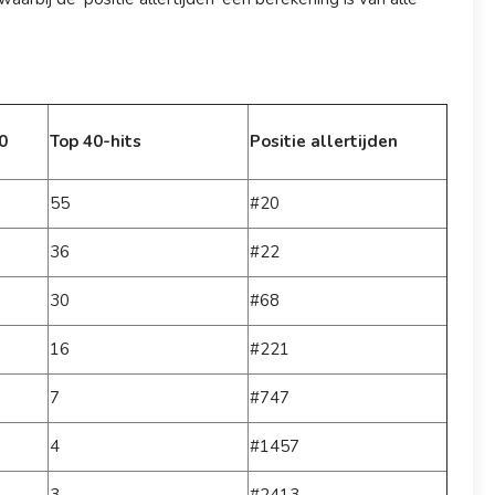
0
Top 40-hits
Positie allertijden
55
#20
36
#22
30
#68
16
#221
7
#747
4
#1457
3
#2413