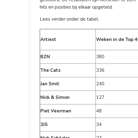
hits en posities bij elkaar opgeteld.
Lees verder onder de tabel.
Artiest
Weken in de Top 4
BZN
380
The Cats
336
Jan Smit
240
Nick & Simon
127
Piet Veerman
48
3JS
34
Nick Schilder
27