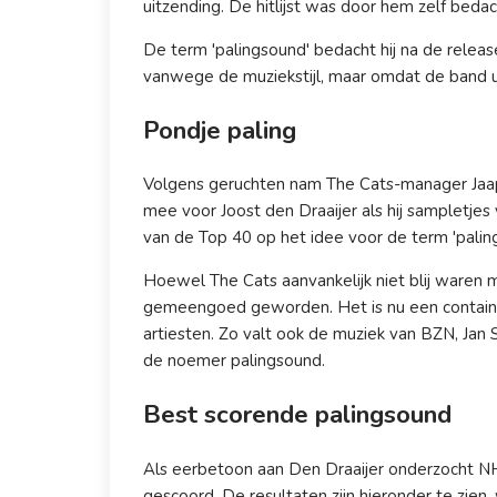
uitzending. De hitlijst was door hem zelf beda
De term 'palingsound' bedacht hij na de releas
vanwege de muziekstijl, maar omdat de band ui
Pondje paling
Volgens geruchten nam The Cats-manager Jaap
mee voor Joost den Draaijer als hij sampletjes
van de Top 40 op het idee voor de term 'pali
Hoewel The Cats aanvankelijk niet blij waren 
gemeengoed geworden. Het is nu een contai
artiesten. Zo valt ook de muziek van BZN, Jan
de noemer palingsound.
Best scorende palingsound
Als eerbetoon aan Den Draaijer onderzocht NH 
gescoord. De resultaten zijn hieronder te zien, 