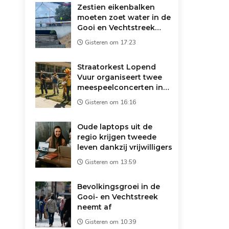
Zestien eikenbalken
moeten zoet water in de
Gooi en Vechtstreek
redden: 'Droger dan
Gisteren om 17:23
1947'
Straatorkest Lopend
Vuur organiseert twee
meespeelconcerten in
Wijdemeren
Gisteren om 16:16
Oude laptops uit de
regio krijgen tweede
leven dankzij vrijwilligers
Gisteren om 13:59
Bevolkingsgroei in de
Gooi- en Vechtstreek
neemt af
Gisteren om 10:39