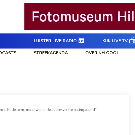
LUISTER LIVE RADIO
KIJK LIVE TV
DCASTS
STREEKAGENDA
OVER NH GOOI
edacht de term, maar wat is de succesvolste palingsound?