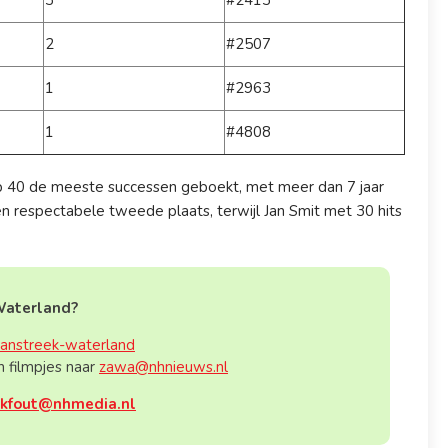
2
#2507
1
#2963
1
#4808
r Top 40 de meeste successen geboekt, met meer dan 7 jaar
en respectabele tweede plaats, terwijl Jan Smit met 30 hits
-Waterland?
aanstreek-waterland
en filmpjes naar
zawa@nhnieuws.nl
ikfout@nhmedia.nl