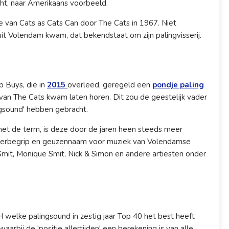
cht, naar Amerikaans voorbeeld.
e van Cats as Cats Can door The Cats in 1967. Niet
t Volendam kwam, dat bekendstaat om zijn palingvisserij.
 Buys, die in
2015
overleed, geregeld een
pondje paling
 van The Cats kwam laten horen. Dit zou de geestelijk vader
ngsound' hebben gebracht.
met de term, is deze door de jaren heen steeds meer
nerbegrip en geuzennaam voor muziek van Volendamse
 Smit, Monique Smit, Nick & Simon en andere artiesten onder
welke palingsound in zestig jaar Top 40 het best heeft
waarbij de 'positie allertijden' een berekening is van alle