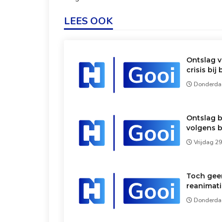
LEES OOK
Ontslag v
crisis bi
Donderdag
Ontslag b
volgens 
Vrijdag 2
Toch geen
reanimati
Donderdag