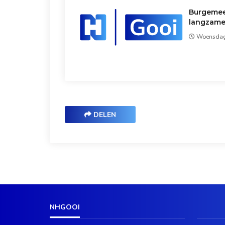
Burgemees
langzame
Woensdag 
DELEN
NHGOOI