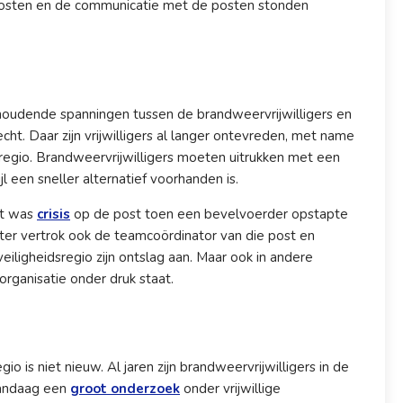
posten en de communicatie met de posten stonden
nhoudende spanningen tussen de brandweervrijwilligers en
cht. Daar zijn vrijwilligers al langer ontevreden, met name
sregio. Brandweervrijwilligers moeten uitrukken met een
 een sneller alternatief voorhanden is.
Het was
crisis
op de post toen een bevelvoerder opstapte
later vertrok ook de teamcoördinator van die post en
iligheidsregio zijn ontslag aan. Maar ook in andere
ganisatie onder druk staat.
io is niet nieuw. Al jaren zijn brandweervrijwilligers in de
Vandaag een
groot onderzoek
onder vrijwillige