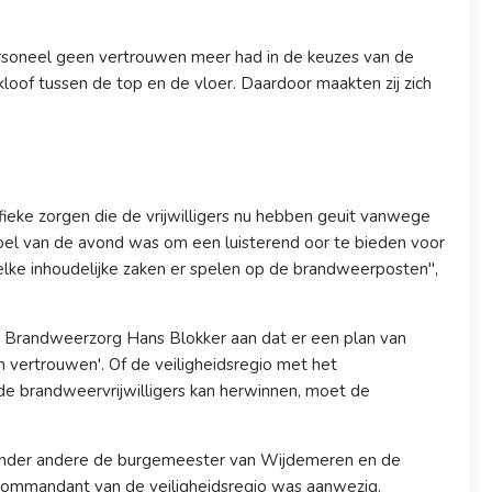
rsoneel geen vertrouwen meer had in de keuzes van de
loof tussen de top en de vloer. Daardoor maakten zij zich
ifieke zorgen die de vrijwilligers nu hebben geuit vanwege
doel van de avond was om een luisterend oor te bieden voor
elke inhoudelijke zaken er spelen op de brandweerposten",
Brandweerzorg Hans Blokker aan dat er een plan van
ertrouwen'. Of de veiligheidsregio met het
e brandweervrijwilligers kan herwinnen, moet de
onder andere de burgemeester van Wijdemeren en de
ommandant van de veiligheidsregio was aanwezig.