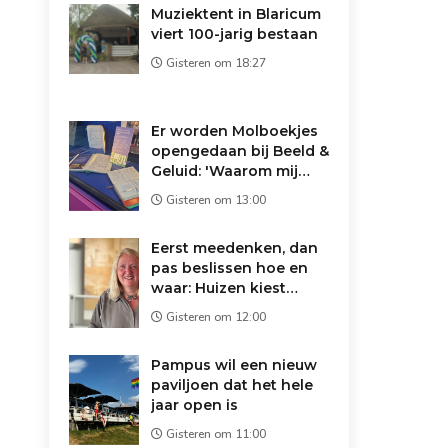
Muziektent in Blaricum
viert 100-jarig bestaan
Gisteren om 18:27
Er worden Molboekjes
opengedaan bij Beeld &
Geluid: 'Waarom mij
vertrouwen?'
Gisteren om 13:00
Eerst meedenken, dan
pas beslissen hoe en
waar: Huizen kiest
andere route voor
Gisteren om 12:00
asielopvang
Pampus wil een nieuw
paviljoen dat het hele
jaar open is
Gisteren om 11:00