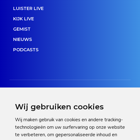
LUISTER LIVE
KIJK LIVE
GEMIST
NIEUWS
PODCASTS
Wij gebruiken cookies
Disclaimer
Wij maken gebruik van cookies en andere tracking-
technologieën om uw surfervaring op onze website
Privacy verklaring
te verbeteren, om gepersonaliseerde inhoud en
Cookie statement