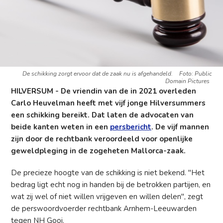
De schikking zorgt ervoor dat de zaak nu is afgehandeld.
Foto: Public
Domain Pictures
HILVERSUM - De vriendin van de in 2021 overleden
Carlo Heuvelman heeft met vijf jonge Hilversummers
een schikking bereikt. Dat laten de advocaten van
beide kanten weten in een
persbericht
. De vijf mannen
zijn door de rechtbank veroordeeld voor openlijke
geweldpleging in de zogeheten Mallorca-zaak.
De precieze hoogte van de schikking is niet bekend. "Het
bedrag ligt echt nog in handen bij de betrokken partijen, en
wat zij wel of niet willen vrijgeven en willen delen", zegt
de perswoordvoerder rechtbank Arnhem-Leeuwarden
tegen NH Gooi.