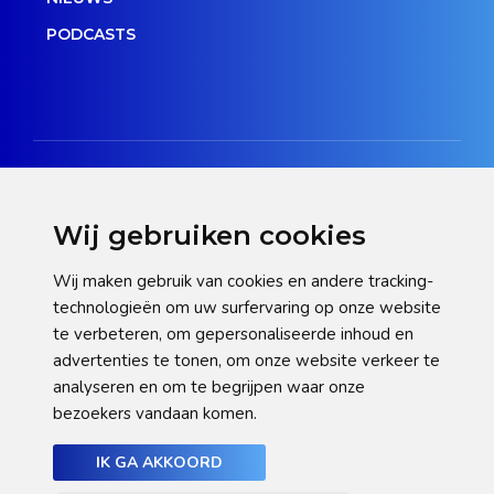
PODCASTS
Wij gebruiken cookies
Disclaimer
Wij maken gebruik van cookies en andere tracking-
technologieën om uw surfervaring op onze website
Privacy verklaring
te verbeteren, om gepersonaliseerde inhoud en
Cookie statement
advertenties te tonen, om onze website verkeer te
analyseren en om te begrijpen waar onze
Pas hier uw cookie-instellingen aan
bezoekers vandaan komen.
IK GA AKKOORD