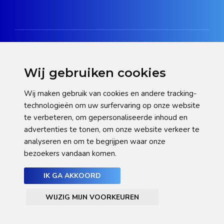
Wij gebruiken cookies
Disclaimer
Wij maken gebruik van cookies en andere tracking-
technologieën om uw surfervaring op onze website
Privacy verklaring
te verbeteren, om gepersonaliseerde inhoud en
Cookie statement
advertenties te tonen, om onze website verkeer te
analyseren en om te begrijpen waar onze
Pas hier uw cookie-instellingen aan
bezoekers vandaan komen.
IK GA AKKOORD
WIJZIG MIJN VOORKEUREN
© NHGooi