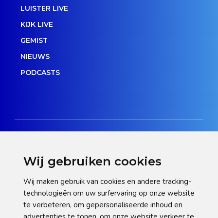
LUISTER LIVE
KIJK LIVE
GEMIST
NIEUWS
PODCASTS
Wij gebruiken cookies
Disclaimer
Wij maken gebruik van cookies en andere tracking-
technologieën om uw surfervaring op onze website
Privacy verklaring
te verbeteren, om gepersonaliseerde inhoud en
Cookie statement
advertenties te tonen, om onze website verkeer te