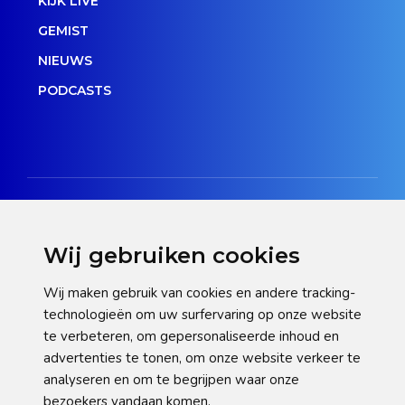
KIJK LIVE
GEMIST
NIEUWS
PODCASTS
Wij gebruiken cookies
Disclaimer
Wij maken gebruik van cookies en andere tracking-
technologieën om uw surfervaring op onze website
Privacy verklaring
te verbeteren, om gepersonaliseerde inhoud en
Cookie statement
advertenties te tonen, om onze website verkeer te
analyseren en om te begrijpen waar onze
Pas hier uw cookie-instellingen aan
bezoekers vandaan komen.