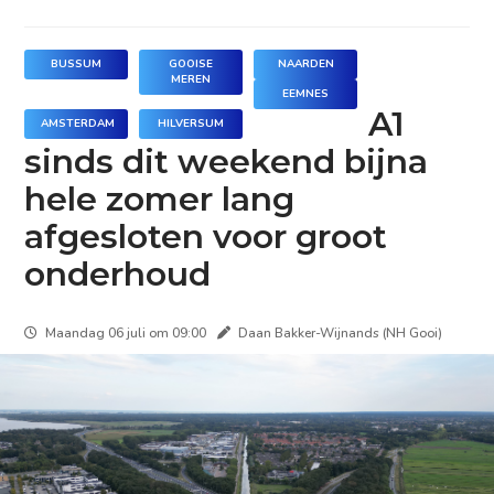
BUSSUM
GOOISE
NAARDEN
MEREN
EEMNES
A1
AMSTERDAM
HILVERSUM
sinds dit weekend bijna
hele zomer lang
afgesloten voor groot
onderhoud
Maandag 06 juli om 09:00
Daan Bakker-Wijnands (NH Gooi)