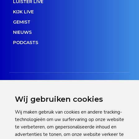
LUISTER LIVE
KIJK LIVE
GEMIST
NIEUWS
PODCASTS
Wij gebruiken cookies
Disclaimer
Wij maken gebruik van cookies en andere tracking-
technologieën om uw surfervaring op onze website
Privacy verklaring
te verbeteren, om gepersonaliseerde inhoud en
Cookie statement
advertenties te tonen, om onze website verkeer te