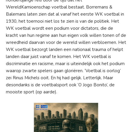
honderdjarige reis door de tijd dat het
WereldKamioenschap voetbal bestaat. Borremans &
Balemans laten zien dat al vanaf het eerste WK voetbal in
1930,
he
t toernooi
niet los te zien is van de politiek. Het
WK voetbal wordt een podium voor dictators, die de
kracht van hun regime aan hun eigen volk willen tonen of de
wreedheid daarvan
voor
de wereld willen verbloemen. Het
WK voetbal bezorgt landen een nationaal trauma of helpt
landen daar juist
vanaf te komen. Het WK voetbal is
discriminatie en racisme, maar is uiteindelijk ook het podium
waarop zwarte spelers gaan gloriëren. ‘Voetbal is oorlog’
zei Rinus Michels ooit. En hij had gelijk. Letterlijk. Maar
desondanks is
de voetbalsport ook ‘O Jogo Bonito’, de
mooiste sport (op aarde).