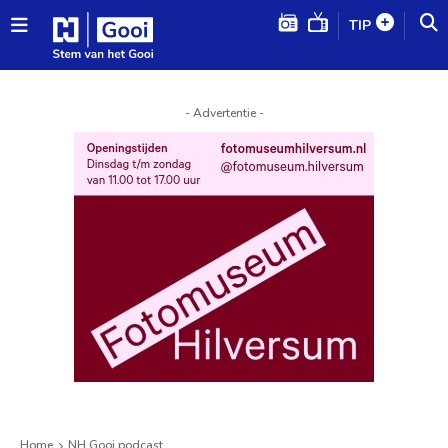
TIP
- Advertentie -
Home
NH Gooi podcast