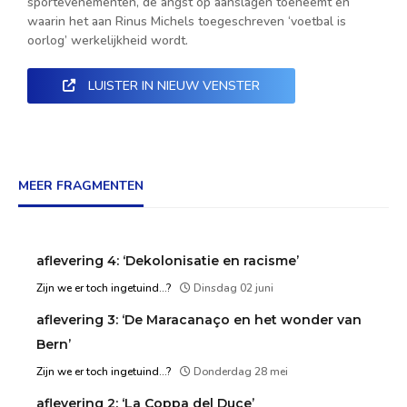
sportevenementen, de angst op aanslagen toeneemt en
waarin het aan Rinus Michels toegeschreven ‘voetbal is
oorlog’ werkelijkheid wordt.
LUISTER IN NIEUW VENSTER
MEER FRAGMENTEN
aflevering 4: ‘Dekolonisatie en racisme’
Zijn we er toch ingetuind...?
Dinsdag 02 juni
aflevering 3: ‘De Maracanaço en het wonder van
Bern’
Zijn we er toch ingetuind...?
Donderdag 28 mei
aflevering 2: ‘La Coppa del Duce’