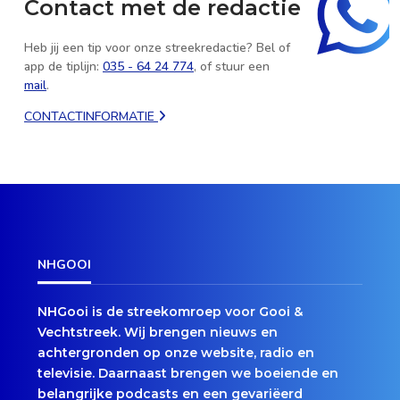
Contact met de redactie
Heb jij een tip voor onze streekredactie? Bel of
app de tiplijn:
035 - 64 24 774
, of stuur een
mail
.
CONTACTINFORMATIE
NHGOOI
NHGooi is de streekomroep voor Gooi &
Vechtstreek. Wij brengen nieuws en
achtergronden op onze website, radio en
televisie. Daarnaast brengen we boeiende en
belangrijke podcasts en een gevariëerd