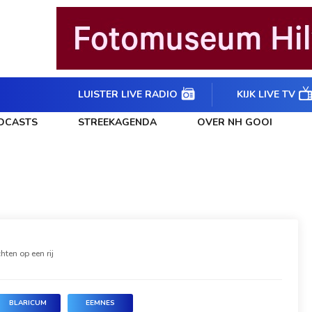
LUISTER LIVE RADIO
KIJK LIVE TV
DCASTS
STREEKAGENDA
OVER NH GOOI
hten op een rij
BLARICUM
EEMNES