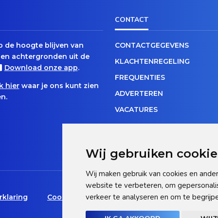
CONTACT
op de hoogte blijven van
CONTACTGEGEVENS
en achtergronden uit de
KLACHTENREGELING
Download onze app
.
FREQUENTIES
k hier
waar je ons kunt zien
ADVERTEREN
n.
VACATURES
Wij gebruiken cookie
Wij maken gebruik van cookies en ander
website te verbeteren, om gepersonali
verkeer te analyseren en om te begrij
rklaring
Cookie statement
Pas hier uw cookie-inst