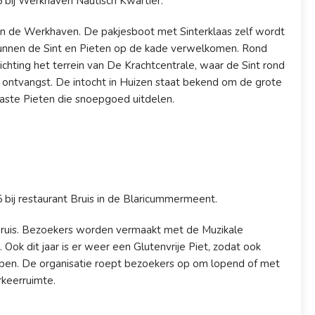
bij Werkhaven Nautisch Kwartier.
r in de Werkhaven. De pakjesboot met Sinterklaas zelf wordt
 kunnen de Sint en Pieten op de kade verwelkomen. Rond
ichting het terrein van De Krachtcentrale, waar de Sint rond
 ontvangst. De intocht in Huizen staat bekend om de grote
iaste Pieten die snoepgoed uitdelen.
ij restaurant Bruis in de Blaricummermeent.
 Bruis. Bezoekers worden vermaakt met de Muzikale
Ook dit jaar is er weer een Glutenvrije Piet, zodat ook
epen. De organisatie roept bezoekers op om lopend of met
rkeerruimte.