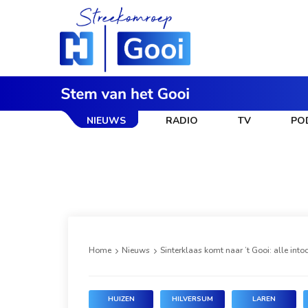
NIEUWS
RADIO
TV
PO
Home
Nieuws
Sinterklaas komt naar ’t Gooi: alle intoc
HUIZEN
HILVERSUM
LAREN