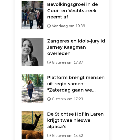
Bevolkingsgroei in de
Gooi- en Vechtstreek
neemt af
Vandaag om 10:39
Zangeres en Idols-jurylid
Jerney Kaagman
overleden
Gisteren om 17:37
Platform brengt mensen
uit regio samen:
"Zaterdag gaan we
koffie drinken op de
Gisteren om 17:23
markt"
De Stichtse Hof in Laren
krijgt twee nieuwe
alpaca's
Gisteren om 15:52