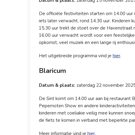
Datum & plaats:
zaterdag 15 november 2025 
De officiële festiviteiten starten om 14.00 uu
iets later verwacht, rond 14.30 uur. Kinderen
15.30 uur trekt de stoet over de Havenstraat r
16.00 uur verwacht wordt voor een feestelijke
opkomst, veel muziek en een lange rij enthous
Het uitgebreide programma vind je
hier
.
Blaricum
Datum & plaats:
zaterdag 22 november 2025 b
De Sint komt om 14.00 uur aan bij restaurant
Pepernoten Show en andere kinderactiviteiten. 
kinderen met coeliakie veilig mee kunnen sno
de fiets te komen in verband met beperkte pa
Meer informatie vind je
hier
.