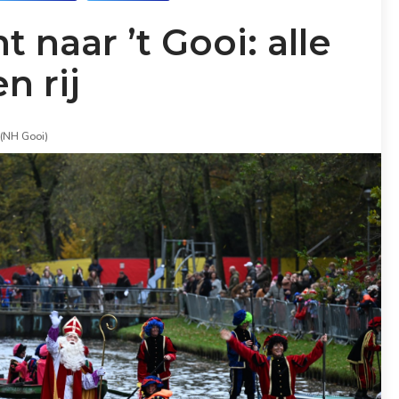
 naar ’t Gooi: alle
n rij
 (NH Gooi)