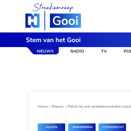
NIEUWS
RADIO
TV
PO
Home
Nieuws
Rellen bij anti-asieldemonstratie Loos
HUIZEN
WIJDEMEREN
LOOSDRECHT