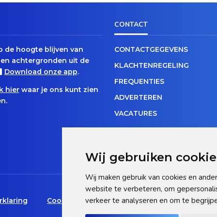
CONTACT
op de hoogte blijven van
CONTACTGEGEVENS
en achtergronden uit de
KLACHTENREGELING
Download onze app
.
FREQUENTIES
k hier
waar je ons kunt zien
ADVERTEREN
n.
VACATURES
Wij gebruiken cookie
Wij maken gebruik van cookies en ander
website te verbeteren, om gepersonali
verkeer te analyseren en om te begrij
rklaring
Cookie statement
Pas hier uw cookie-inst