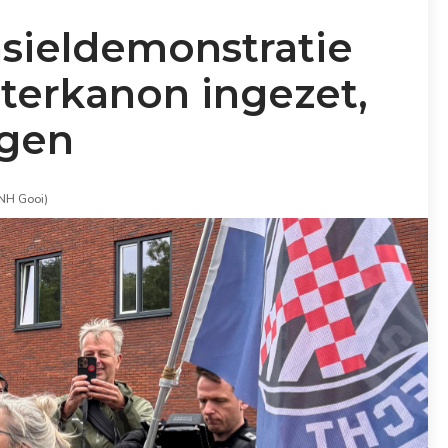
-asieldemonstratie
terkanon ingezet,
ngen
(NH Gooi)