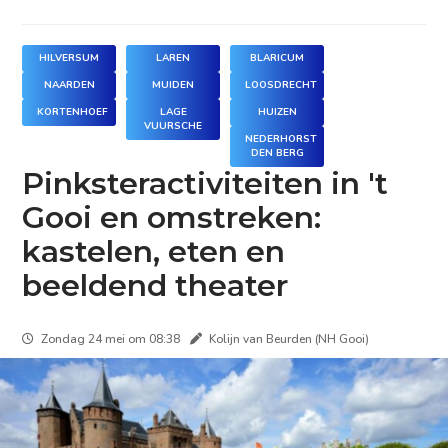
HILVERSUM
LAREN
BLARICUM
NAARDEN
MUIDEN
LOOSDRECHT
KORTENHOEF
LAGE
HUIZEN
VUURSCHE
NEDERHORST
DEN BERG
Pinksteractiviteiten in 't
Gooi en omstreken:
kastelen, eten en
beeldend theater
Zondag 24 mei om 08:38
Kolijn van Beurden (NH Gooi)