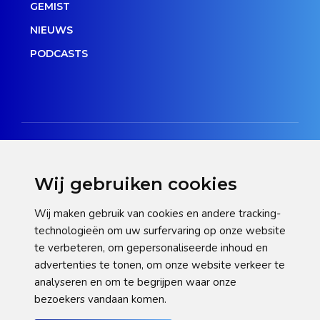
GEMIST
NIEUWS
PODCASTS
Wij gebruiken cookies
Disclaimer
Wij maken gebruik van cookies en andere tracking-
technologieën om uw surfervaring op onze website
Privacy verklaring
te verbeteren, om gepersonaliseerde inhoud en
Cookie statement
advertenties te tonen, om onze website verkeer te
analyseren en om te begrijpen waar onze
Pas hier uw cookie-instellingen aan
bezoekers vandaan komen.