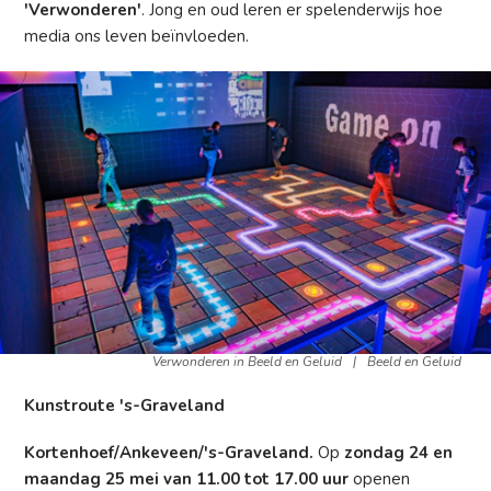
'Verwonderen'
. Jong en oud leren er spelenderwijs hoe
media ons leven beïnvloeden.
Verwonderen in Beeld en Geluid
|
Beeld en Geluid
Kunstroute 's-Graveland
Kortenhoef/Ankeveen/'s-Graveland.
Op
zondag 24 en
maandag 25 mei van 11.00 tot 17.00 uur
openen