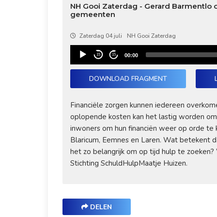
NH Gooi Zaterdag - Gerard Barmentlo o
gemeenten
Zaterdag 04 juli
NH Gooi Zaterdag
Audio
00:00
15
15
Player
DOWNLOAD FRAGMENT
Financiële zorgen kunnen iedereen overkome
oplopende kosten kan het lastig worden om 
inwoners om hun financiën weer op orde te k
Blaricum, Eemnes en Laren. Wat betekent 
het zo belangrijk om op tijd hulp te zoeke
Stichting SchuldHulpMaatje Huizen.
DELEN