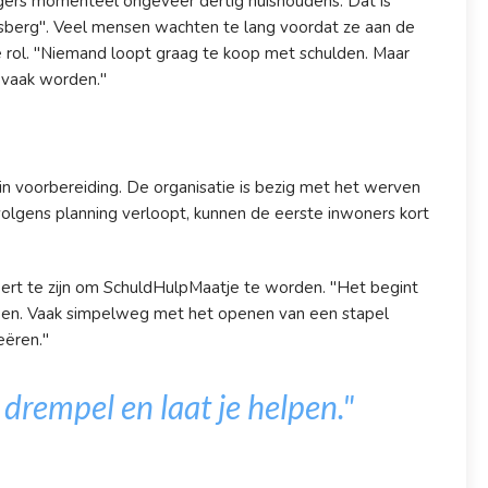
lligers momenteel ongeveer dertig huishoudens. Dat is
jsberg". Veel mensen wachten te lang voordat ze aan de
e rol. "Niemand loopt graag te koop met schulden. Maar
 vaak worden."
n voorbereiding. De organisatie is bezig met het werven
s volgens planning verloopt, kunnen de eerste inwoners kort
pert te zijn om SchuldHulpMaatje te worden. "Het begint
pen. Vaak simpelweg met het openen van een stapel
eëren."
e drempel en laat je helpen."