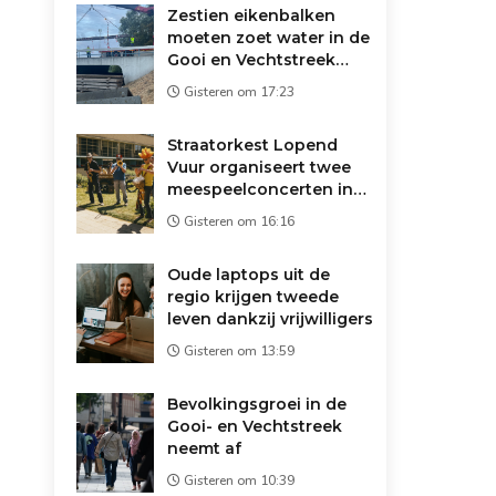
Zestien eikenbalken
moeten zoet water in de
Gooi en Vechtstreek
redden: 'Droger dan
Gisteren om 17:23
1947'
Straatorkest Lopend
Vuur organiseert twee
meespeelconcerten in
Wijdemeren
Gisteren om 16:16
Oude laptops uit de
regio krijgen tweede
leven dankzij vrijwilligers
Gisteren om 13:59
Bevolkingsgroei in de
Gooi- en Vechtstreek
neemt af
Gisteren om 10:39