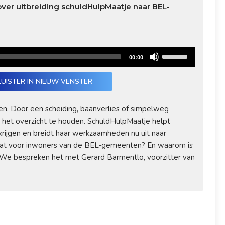
ver uitbreiding schuldHulpMaatje naar BEL-
Use
00:00
Up/Down
Arrow
LUISTER IN NIEUW VENSTER
keys
to
n. Door een scheiding, baanverlies of simpelweg
increase
het overzicht te houden. SchuldHulpMaatje helpt
or
rijgen en breidt haar werkzaamheden nu uit naar
decrease
dat voor inwoners van de BEL-gemeenten? En waarom is
volume.
n? We bespreken het met Gerard Barmentlo, voorzitter van