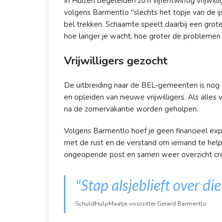
In Huizen begeleiden zo'n vijfentwintig vrijwi
volgens Barmentlo "slechts het topje van de i
bel trekken. Schaamte speelt daarbij een grot
hoe langer je wacht, hoe groter de problemen
Vrijwilligers gezocht
De uitbreiding naar de BEL-gemeenten is nog i
en opleiden van nieuwe vrijwilligers. Als alle
na de zomervakantie worden geholpen.
Volgens Barmentlo hoef je geen financieel ex
met de rust en de verstand om iemand te hel
ongeopende post en samen weer overzicht cr
"Stap alsjeblieft over di
SchuldHulpMaatje-voorzitter Gerard Barmentlo