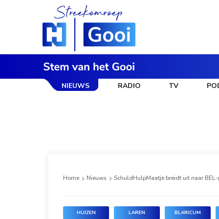
NIEUWS
RADIO
TV
PO
Home
Nieuws
SchuldHulpMaatje breidt uit naar BEL-
HUIZEN
LAREN
BLARICUM