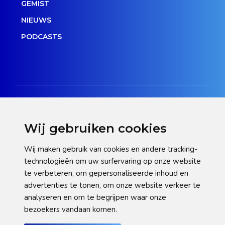
GEMIST
NIEUWS
PODCASTS
Wij gebruiken cookies
Disclaimer
Wij maken gebruik van cookies en andere tracking-
technologieën om uw surfervaring op onze website
Privacy verklaring
te verbeteren, om gepersonaliseerde inhoud en
Cookie statement
advertenties te tonen, om onze website verkeer te
analyseren en om te begrijpen waar onze
Pas hier uw cookie-instellingen aan
bezoekers vandaan komen.