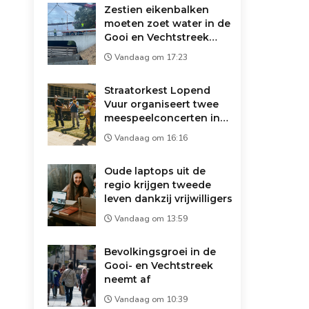
Zestien eikenbalken
moeten zoet water in de
Gooi en Vechtstreek
redden: 'Droger dan
Vandaag om 17:23
1947'
Straatorkest Lopend
Vuur organiseert twee
meespeelconcerten in
Wijdemeren
Vandaag om 16:16
Oude laptops uit de
regio krijgen tweede
leven dankzij vrijwilligers
Vandaag om 13:59
Bevolkingsgroei in de
Gooi- en Vechtstreek
neemt af
Vandaag om 10:39