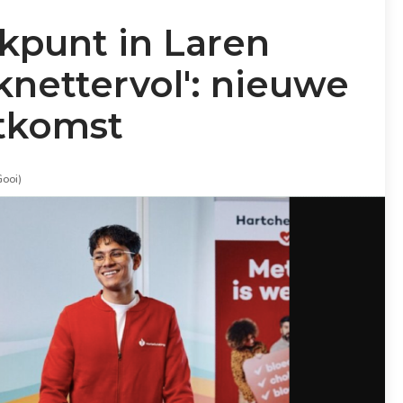
ckpunt in Laren
knettervol': nieuwe
itkomst
Gooi)