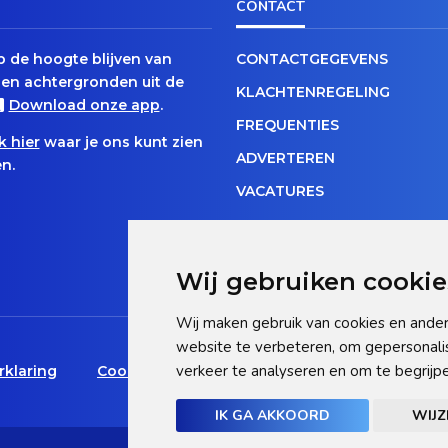
CONTACT
op de hoogte blijven van
CONTACTGEGEVENS
en achtergronden uit de
KLACHTENREGELING
Download onze app
.
FREQUENTIES
k hier
waar je ons kunt zien
ADVERTEREN
n.
VACATURES
Wij gebruiken cookie
Wij maken gebruik van cookies en ander
website te verbeteren, om gepersonali
verkeer te analyseren en om te begrij
rklaring
Cookie statement
Pas hier uw cookie-inst
IK GA AKKOORD
WIJZ