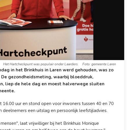
Het Hartcheckpunt was populair onder Laarders.
Foto: gemeente Laren
dag in het Brinkhuis in Laren werd gehouden, was zo
n. De gezondheidsmeting, waarbij bloeddruk,
n, liep de hele dag en moest halverwege sluiten
meente.
 16.00 uur en stond open voor inwoners tussen 40 en 70
 deelnemers een uitslag en persoonlijk leefstijladvies.
mensen", laat vrijwilliger bij het Brinkhuis Monique