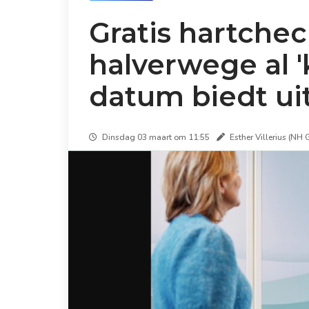
Gratis hartche
halverwege al '
datum biedt u
Dinsdag 03 maart om 11:55
Esther Villerius (NH 