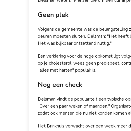
Delsman weten. "Mensen die om tien uur al p
Geen plek
Volgens de gemeente was de belangstelling zo
deuren moesten sluiten. Delsman: "Het heeft b
Het was blijkbaar ontzettend nuttig."
Een verklaring voor de hoge opkomst ligt volg
op je cholesterol, wees geen prediabeet, con
"alles met harten" populair is.
Nog een check
Delsman vindt de populariteit een typische o
"Over een paar weken of maanden." Organisato
zodat ook mensen die nu niet konden komen a
Het Brinkhuis verwacht over een week meer du