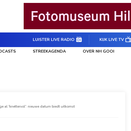
LUISTER LIVE RADIO
KIJK LIVE TV
DCASTS
STREEKAGENDA
OVER NH GOOI
ge al 'knettervol': nieuwe datum biedt uitkomst