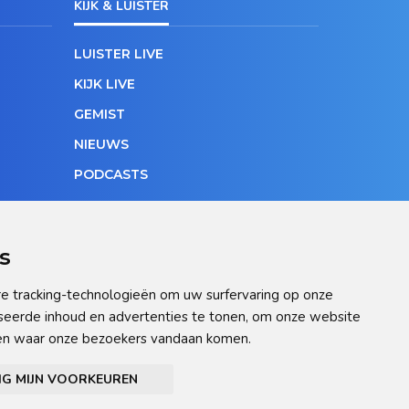
KIJK & LUISTER
LUISTER LIVE
KIJK LIVE
GEMIST
NIEUWS
PODCASTS
s
e tracking-technologieën om uw surfervaring op onze
seerde inhoud en advertenties te tonen, om onze website
pen waar onze bezoekers vandaan komen.
ellingen aan
IG MIJN VOORKEUREN