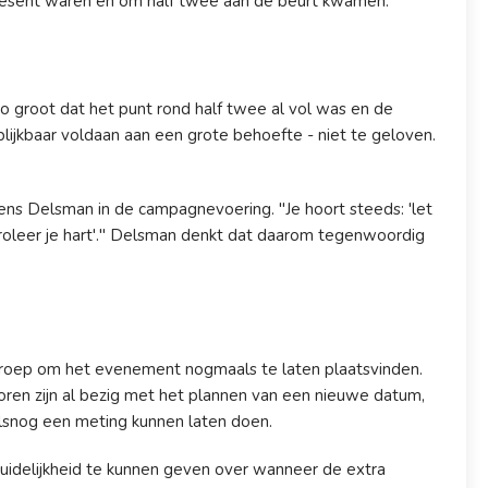
resent waren en om half twee aan de beurt kwamen."
 groot dat het punt rond half twee al vol was en de
lijkbaar voldaan aan een grote behoefte - niet te geloven.
ens Delsman in de campagnevoering. "Je hoort steeds: 'let
troleer je hart'." Delsman denkt dat daarom tegenwoordig
proep om het evenement nogmaals te laten plaatsvinden.
ren zijn al bezig met het plannen van een nieuwe datum,
lsnog een meting kunnen laten doen.
idelijkheid te kunnen geven over wanneer de extra